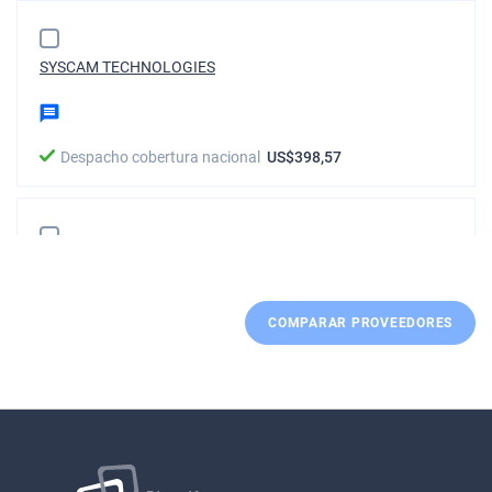
SYSCAM TECHNOLOGIES
Despacho cobertura nacional
US$398,57
ASESORIAS E INVERSIONES ACF WISE LIMITADA
COMPARAR PROVEEDORES
Despacho cobertura nacional
US$407,55
COMERCIALIZADORA SANTA CATALINA SPA