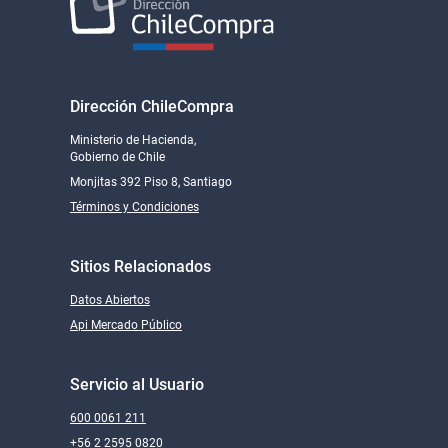
Despacho cobertura nacional
US$407,71
Dirección ChileCompra
Ministerio de Hacienda,
LECHNER S.A.
Gobierno de Chile
Monjitas 392 Piso 8, Santiago
Términos y Condiciones
Despacho cobertura nacional
US$415,90
Sitios Relacionados
Datos Abiertos
Api Mercado Público
INGENIERÍA E INFORMATICA ASOCIADA LIMITADA
Servicio al Usuario
Despacho cobertura nacional
US$426,00
600 0061 211
+56 2 2595 0820