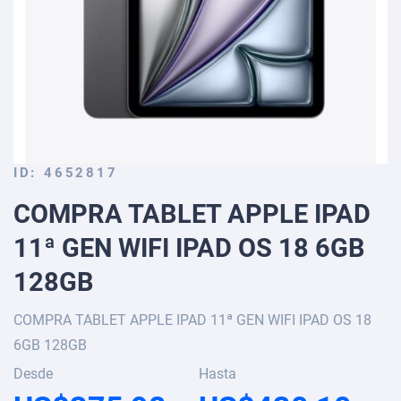
Skip
ID
4652817
to
COMPRA TABLET APPLE IPAD
the
beginning
11ª GEN WIFI IPAD OS 18 6GB
of
the
128GB
images
gallery
COMPRA TABLET APPLE IPAD 11ª GEN WIFI IPAD OS 18
6GB 128GB
Desde
Hasta