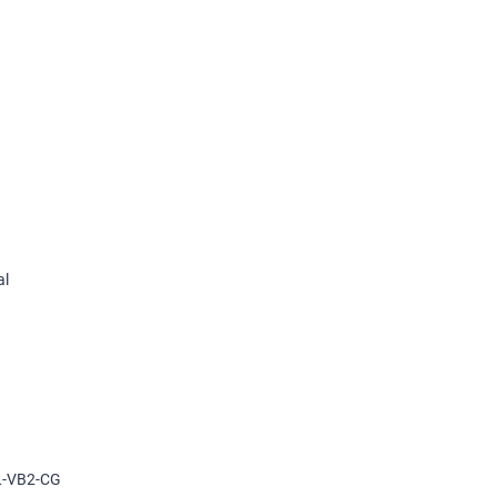
al
L-VB2-CG