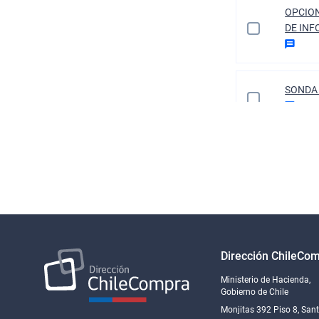
OPCION
DE IN
SONDA 
COMER
TELENE
REPARA
Dirección ChileCo
Ministerio de Hacienda,
BOOKC
Gobierno de Chile
COMER
Monjitas 392 Piso 8, San