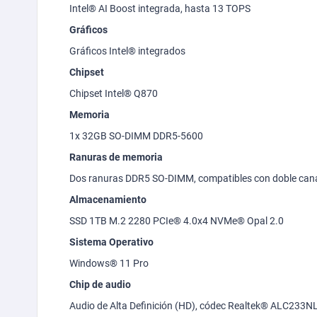
Intel® AI
Boost
integrada, hasta 13 TOPS
Gráficos
Gráficos Intel® integrados
Chipset
Chipset Intel® Q870
Memoria
1x 32GB SO-DIMM DDR5-5600
Ranuras de memoria
Dos ranuras DDR5 SO-DIMM, compatibles con doble can
Almacenamiento
SSD 1TB M.2 2280 PCIe® 4.0x4 NVMe® Opal 2.0
Sistema Operativo
Windows® 11 Pro
Chip de audio
Audio de Alta Definici
ón (HD), códec Realtek® ALC233N