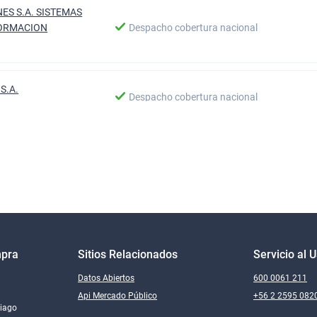
ES S.A. SISTEMAS
FORMACION
Despacho cobertura nacional
S.A.
Despacho cobertura nacional
CIALIZADORA
T LIMITADA
Despacho cobertura nacional
CIONES BBCC LTDA
Despacho cobertura nacional
mpra
Sitios Relacionados
Servicio al 
Datos Abiertos
600 0061 211
OMPUTER
Api Mercado Público
+56 2 2595 082
CIALIZADORA SPA
Despacho cobertura nacional
tiago