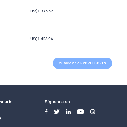
US$1.375,52
US$1.423,96
COMPARAR PROVEEDORES
US$1.511,25
US$1.672,68
Usuario
Síguenos en
0
US$1.672,68