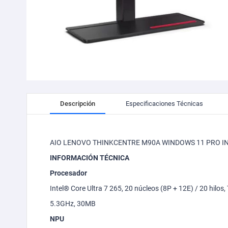
Skip
to
Descripción
Especificaciones Técnicas
the
beginning
of
the
AIO LENOVO THINKCENTRE M90A WINDOWS 11 PRO INT
images
gallery
INFORMACIÓN TÉCNICA
Procesador
Intel® Core Ultra 7 265, 20 núcleos (8P + 12E) / 20 hilo
5.3GHz, 30MB
NPU