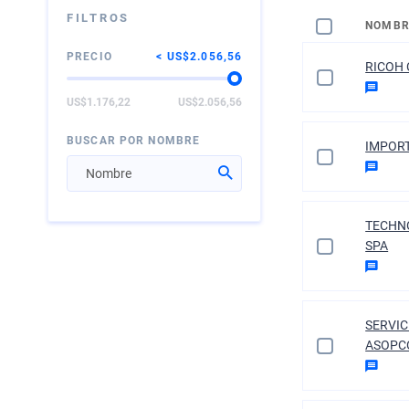
FILTROS
NOMBR
PRECIO
US$2.056,56
RICOH 
US$1.176,22
US$2.056,56
BUSCAR POR NOMBRE
IMPORT
TECHN
SPA
SERVIC
ASOPC