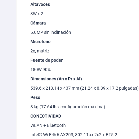
Altavoces
3W x 2
Cámara
5.0MP sin inclinación
Micrófono
2x, matriz
Fuente de poder
180W 90%
Dimensiones (
An
x Pr x Al)
539.6 x 213.14 x 437 mm (21.24 x 8.39 x 17.2 pulgadas)
Peso
8 kg (17.64
lbs
, configuración máxima)
CONECTIVIDAD
WLAN + Bluetooth
Intel®
Wi
-Fi® 6 AX203, 802.11ax 2x2 + BT5.2