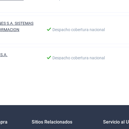
ES S.A. SISTEMAS
FORMACION
Despacho cobertura nacional
S.A.
Despacho cobertura nacional
CIALIZADORA
T LIMITADA
Despacho cobertura nacional
CIONES BBCC LTDA
Despacho cobertura nacional
mpra
Sitios Relacionados
Servicio al 