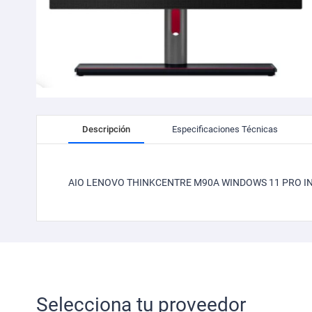
Skip
to
Descripción
Especificaciones Técnicas
the
beginning
of
the
AIO LENOVO THINKCENTRE M90A WINDOWS 11 PRO INT
images
gallery
Selecciona tu proveedor