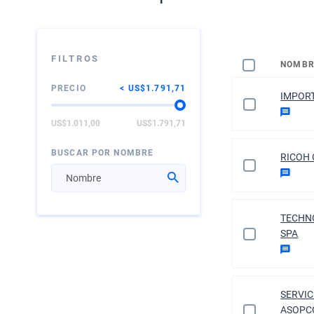
FILTROS
NOMBR
PRECIO
US$1.791,71
IMPORT
US$1.011,00
US$1.791,71
BUSCAR POR NOMBRE
RICOH 
TECHN
SPA
SERVIC
ASOPC