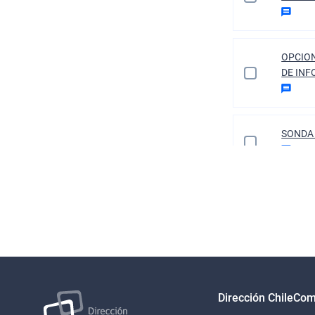
OPCION
DE IN
SONDA 
COMER
TELENE
REPARA
Dirección ChileCo