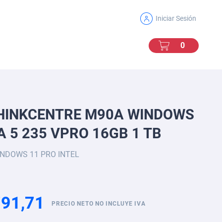
Iniciar Sesión
Mi Carro
0
0
THINKCENTRE M90A WINDOWS
A 5 235 VPRO 16GB 1 TB
NDOWS 11 PRO INTEL
91,71
PRECIO NETO NO INCLUYE IVA