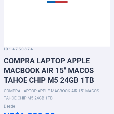
Skip
ID
4750874
to
COMPRA LAPTOP APPLE
the
beginning
MACBOOK AIR 15" MACOS
of
the
TAHOE CHIP M5 24GB 1TB
images
gallery
COMPRA LAPTOP APPLE MACBOOK AIR 15" MACOS
TAHOE CHIP M5 24GB 1TB
Desde