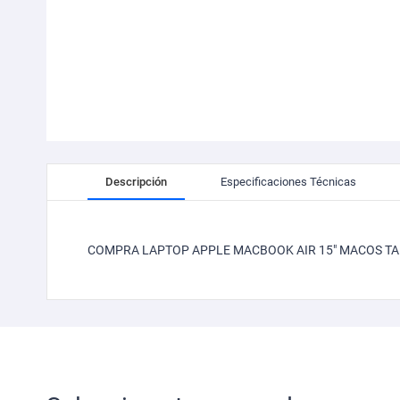
Skip
to
Descripción
Especificaciones Técnicas
the
beginning
of
the
COMPRA LAPTOP APPLE MACBOOK AIR 15" MACOS TA
images
gallery