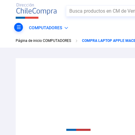
Buscar
COMPUTADORES
Página de inicio COMPUTADORES
COMPRA LAPTOP APPLE MACBO
Skip
to
the
end
of
the
images
gallery