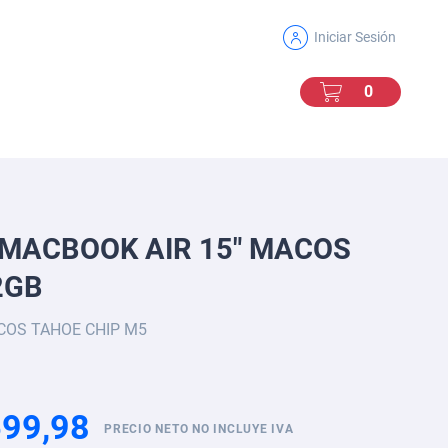
Iniciar Sesión
Mi Carro
0
0
MACBOOK AIR 15" MACOS
2GB
COS TAHOE CHIP M5
99,98
PRECIO NETO NO INCLUYE IVA