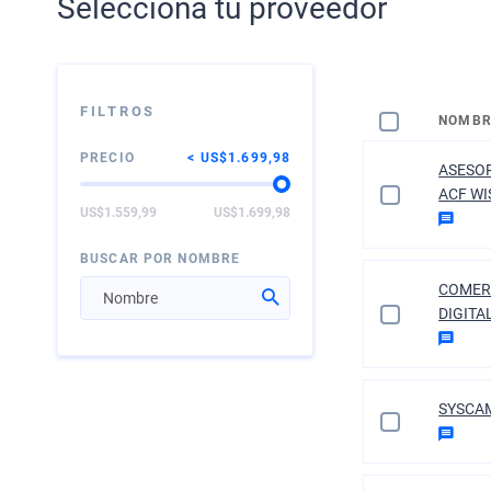
Selecciona tu proveedor
FILTROS
NOMBR
PRECIO
US$1.699,98
ASESOR
ACF WI
US$1.559,99
US$1.699,98
BUSCAR POR NOMBRE
COMER
DIGITA
SYSCA