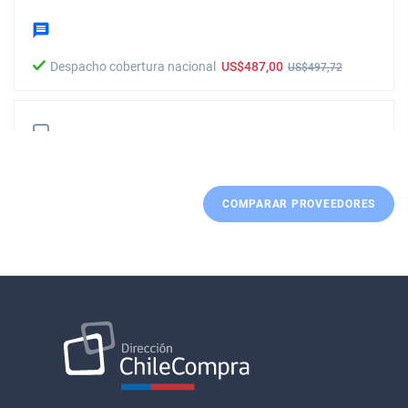
Despacho cobertura nacional
US$487,00
US$497,72
PRODATA SPA
COMPARAR PROVEEDORES
Despacho cobertura nacional
US$495,50
ATEM INTEGRACION TECNOLOGICA LTDA.
Despacho cobertura nacional
US$504,90