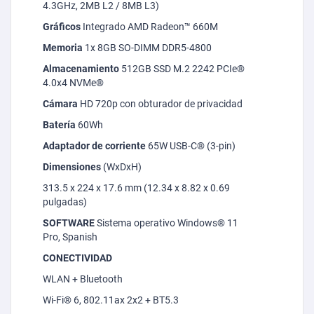
4.3GHz, 2MB L2 / 8MB L3)
Gráficos
Integrado AMD Radeon™ 660M
Memoria
1x 8GB SO-DIMM DDR5-4800
Almacenamiento
512GB SSD M.2 2242 PCIe®
4.0x4
NVMe
®
Cámara
HD 720p con obturador de privacidad
Batería
60Wh
Adaptador de corriente
65W USB-C® (3-pin)
Dimensiones
(
WxDxH
)
313.5 x 224 x 17.6 mm (12.34 x 8.82 x 0.69
p
ulgadas)
SOFTWARE
Sistema operativo Windows® 11
Pro,
Spanish
CONECTIVIDAD
WLAN + Bluetooth
Wi
-Fi® 6, 802.11ax 2x2 + BT5.3