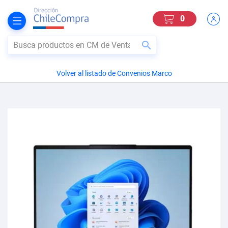
Mi Carro
0
0
BUSCAR
Volver al listado de Convenios Marco
Skip
to
the
end
of
the
images
gallery