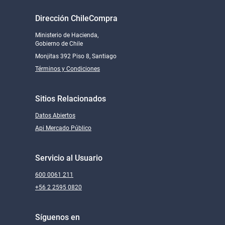
Dirección ChileCompra
Ministerio de Hacienda,
TECHNOSYSTEMS CHILE SPA
Gobierno de Chile
Monjitas 392 Piso 8, Santiago
Términos y Condiciones
Despacho cobertura nacional
US$510,79
Sitios Relacionados
Datos Abiertos
Api Mercado Público
INGENIERÍA E INFORMATICA ASOCIADA LIMITADA
Servicio al Usuario
Despacho cobertura nacional
US$511,00
600 0061 211
+56 2 2595 0820
Síguenos en
BOOKCOMPUTER COMERCIALIZADORA SPA