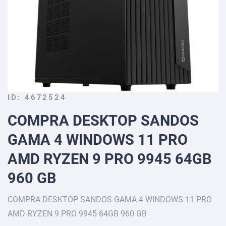
Skip
ID
4672524
to
COMPRA DESKTOP SANDOS
the
beginning
GAMA 4 WINDOWS 11 PRO
of
the
AMD RYZEN 9 PRO 9945 64GB
images
gallery
960 GB
COMPRA DESKTOP SANDOS GAMA 4 WINDOWS 11 PRO
AMD RYZEN 9 PRO 9945 64GB 960 GB