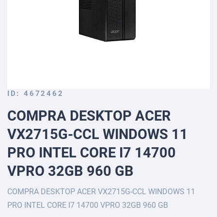
Skip
ID
4672462
to
COMPRA DESKTOP ACER
the
beginning
VX2715G-CCL WINDOWS 11
of
the
PRO INTEL CORE I7 14700
images
gallery
VPRO 32GB 960 GB
COMPRA DESKTOP ACER VX2715G-CCL WINDOWS 11
PRO INTEL CORE I7 14700 VPRO 32GB 960 GB