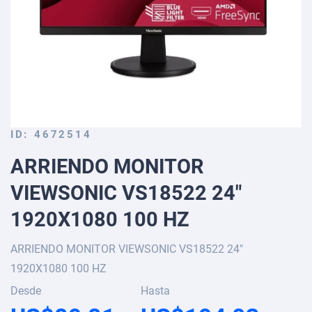
Skip
ID
4672514
to
ARRIENDO MONITOR
the
beginning
VIEWSONIC VS18522 24"
of
the
1920X1080 100 HZ
images
gallery
ARRIENDO MONITOR VIEWSONIC VS18522 24"
1920X1080 100 HZ
Desde
Hasta