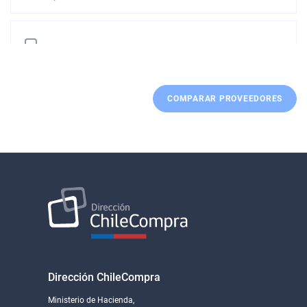
SERVICIOS Y SOLUCIONES INTEGRALES SPA
COMPARAR PROVEEDORES
Despacho cobertura nacional
US$164,32
IMPORTACIONES Y EXPORTACIONES TECNODATA S.A.
Despacho cobertura nacional
US$194,03
Dirección ChileCompra
Ministerio de Hacienda,