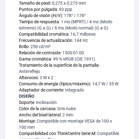
Tamaño de píxel:
0,275 x 0,275 mm
Puntos por pulgada:
93 ppp
Ángulo de visión (H/V):
178° / 178°
Tiempo de respuesta:
1 ms (MPRT) / 4 ms (Modo
extremo) (G a G) / 6 ms (Modo normal) (G a G)
Compatibilidad cromática:
16,7 millones
Frecuencia de actualización:
144 Hz
Brillo:
250 cd/m²
Relación de contraste:
1500:01:00
Gama cromática:
99 % sRGB (CIE 1931)
Tratamiento de la superficie de la pantalla:
Antirreflejo
Altavoces:
3 W x 2
Consumo de energía (típico/máximo):
14,7 W / 35 W
Adaptador de corriente:
Integrado
DISEÑO
Soporte:
Inclinación
Color de la carcasa:
Gris nube
Ancho del bisel lateral:
2 mm
Montaje:
Compatible con montaje VESA de 100 x
100 mm
Compatibilidad con ThinkCentre Serie M:
Compatible