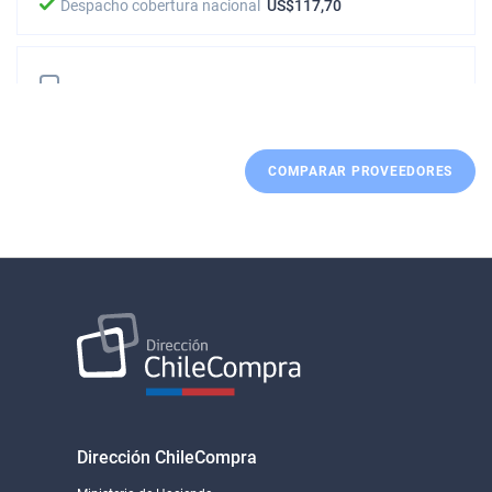
Despacho cobertura nacional
US$117,70
BOOKCOMPUTER COMERCIALIZADORA SPA
COMPARAR PROVEEDORES
Despacho cobertura nacional
US$117,70
OPCIONES S.A. SISTEMAS DE INFORMACION
Despacho cobertura nacional
US$117,71
Dirección ChileCompra