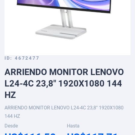
Skip
ID
4672477
to
ARRIENDO MONITOR LENOVO
the
beginning
L24-4C 23,8" 1920X1080 144
of
the
HZ
images
gallery
ARRIENDO MONITOR LENOVO L24-4C 23,8" 1920X1080
144 HZ
Desde
Hasta